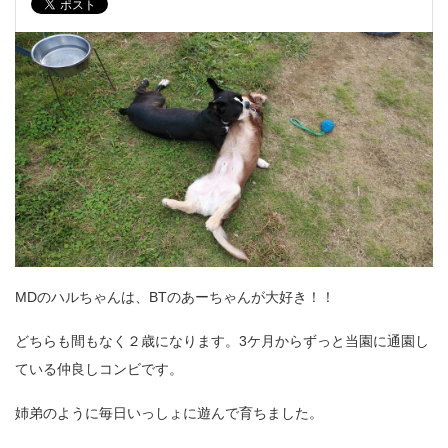
MDのハルちゃんは、BTのあーちゃんが大好き！！
どちらも間もなく２歳になります。3ケ月からずっと当園に通園し
ている仲良しコンビです。
姉弟のように毎日いっしょに遊んで育ちました。